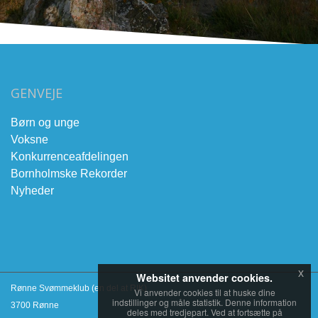
GENVEJE
Børn og unge
Voksne
Konkurrenceafdelingen
Bornholmske Rekorder
Nyheder
x
Websitet anvender cookies.
Rønne Svømmeklub (en del at RIK)
Vi anvender cookies til at huske dine
indstillinger og måle statistik. Denne information
3700 Rønne
deles med tredjepart. Ved at fortsætte på